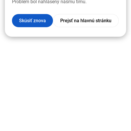
Problém bol nahlásený nášmu tímu.
Skúsiť znova
Prejsť na hlavnú stránku