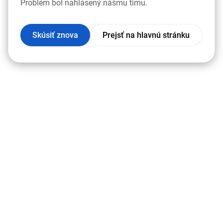
Problém bol nahlásený nášmu tímu.
Skúsiť znova
Prejsť na hlavnú stránku