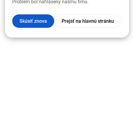
Problém bol nahlásený nášmu tímu.
Skúsiť znova
Prejsť na hlavnú stránku