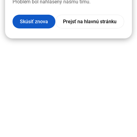
Problém bol nahlásený nášmu tímu.
Skúsiť znova
Prejsť na hlavnú stránku