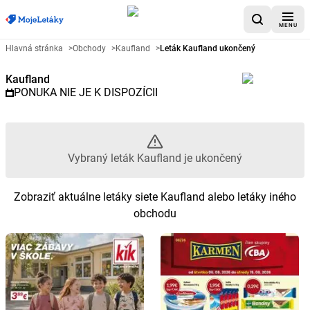
MENU
Reklamný leták Kaufland - Vybr
Hlavná stránka
>
Obchody
>
Kaufland
>
Leták Kaufland ukončený
Kaufland
PONUKA NIE JE K DISPOZÍCII
Vybraný leták Kaufland je ukončený
Zobraziť aktuálne letáky siete Kaufland alebo letáky iného
obchodu