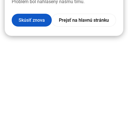
Problém bol nahlásený nášmu tímu.
Skúsiť znova
Prejsť na hlavnú stránku