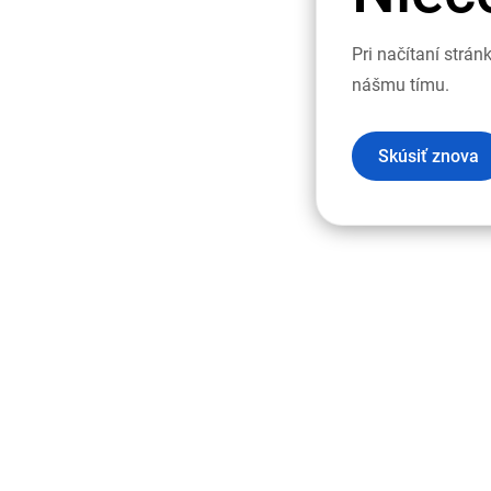
Pri načítaní strá
nášmu tímu.
Skúsiť znova