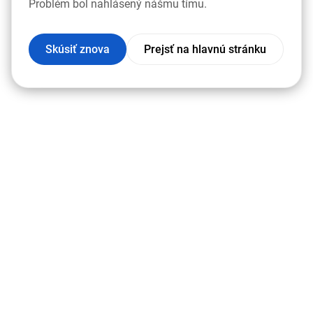
Problém bol nahlásený nášmu tímu.
Skúsiť znova
Prejsť na hlavnú stránku