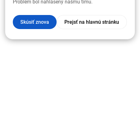
Problém bol nahlásený nášmu tímu.
Skúsiť znova
Prejsť na hlavnú stránku