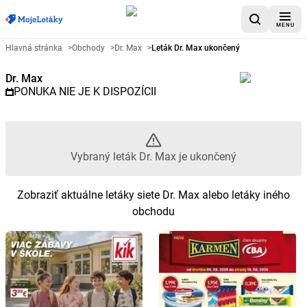
MENU
Reklamný leták Dr. Max - Vybran
Hlavná stránka
>
Obchody
>
Dr. Max
>
Leták Dr. Max ukončený
Dr. Max
PONUKA NIE JE K DISPOZÍCII
Vybraný leták Dr. Max je ukončený
Zobraziť aktuálne letáky siete Dr. Max alebo letáky iného
obchodu