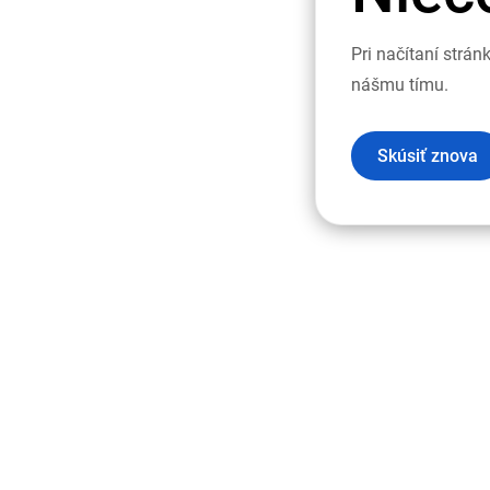
Pri načítaní strá
nášmu tímu.
Skúsiť znova