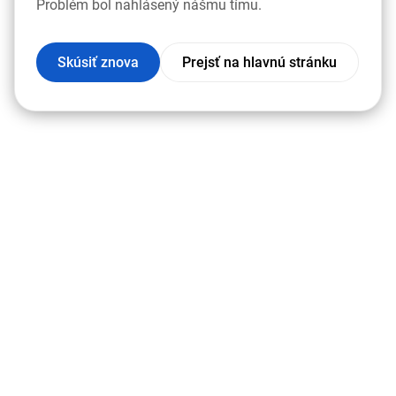
Problém bol nahlásený nášmu tímu.
Skúsiť znova
Prejsť na hlavnú stránku