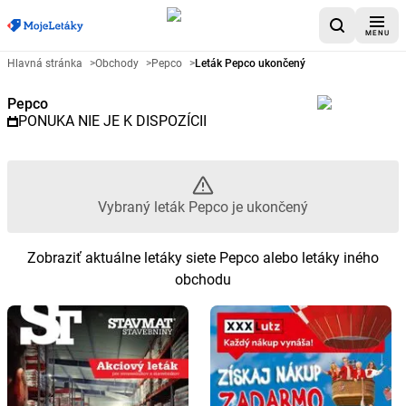
MENU
Reklamný leták Pepco - Vybraný
Hlavná stránka
>
Obchody
>
Pepco
>
Leták Pepco ukončený
Pepco
PONUKA NIE JE K DISPOZÍCII
Vybraný leták Pepco je ukončený
Zobraziť aktuálne letáky siete Pepco alebo letáky iného
obchodu