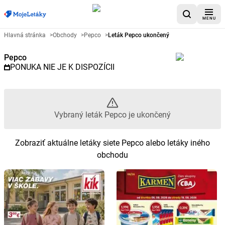
MENU
Reklamný leták Pepco - Vybraný
Hlavná stránka
>
Obchody
>
Pepco
>
Leták Pepco ukončený
Pepco
PONUKA NIE JE K DISPOZÍCII
Vybraný leták Pepco je ukončený
Zobraziť aktuálne letáky siete Pepco alebo letáky iného
obchodu